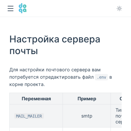
Настройка сервера
почты
Для настройки почтового сервера вам
потребуется отредактировать файл
в
.env
корне проекта.
Переменная
Пример
Опи
Тип
smtp
почто
MAIL_MAILER
серве