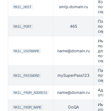
Хост
smtp.domain.ru
почто
MAIL_HOST
серве
Порт
465
почто
MAIL_PORT
серве
Имя
польз
name@domain.ru
для
MAIL_USERNAME
почто
серве
Парол
mySuperPass123
почто
MAIL_PASSWORD
серве
Адрес
name@domain.ru
MAIL_FROM_ADDRESS
отпра
Имя
DoQA
MAIL_FROM_NAME
отпра