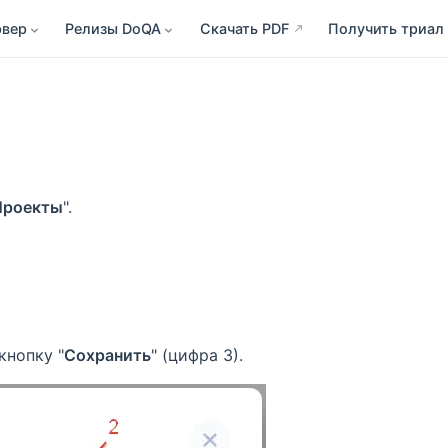
рвер
Релизы DoQA
Скачать PDF
Получить триал
Проекты
".
кнопку "
Сохранить
" (цифра 3).